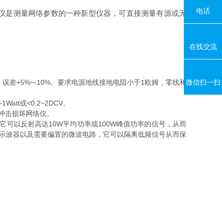
电话
仪是测量网络参数的一种新型仪器，可直接测量有源或无
在线交流
微信扫一扫
，误差+5%~-10%。要求电源地线接地电阻小于1欧姆，零线和
t或<0.2~2DCV。
冲击损坏网络仪。
可以反射高达10W平均功率或100W峰值功率的信号，从而
于高频示波器以及需要偏置的微波电路，它可以隔离低频信号从而保