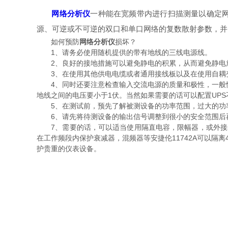
网络分析仪
一种能在宽频带内进行扫描测量以确定
源、可逆或不可逆的双口和单口网络的复数散射参数，并
如何预防
网络分析仪
损坏？
1、请务必使用随机提供的带有地线的三线电源线。
2、良好的接地措施可以避免静电的积累，从而避免静电放
3、在使用其他供电电缆或者通用接线板以及在使用自耦变
4、同时还要注意检查输入交流电源的质量和极性，一般情况下仪表
地线之间的电压要小于1伏。当然如果需要的话可以配置UPS
5、在测试前，预先了解被测设备的功率范围，过大的功率会导致
6、请先将待测设备的输出信号调整到很小的安全范围后再
7、需要的话，可以适当使用隔直电容，限幅器，或外接衰减
在工作频段内保护衰减器，混频器等安捷伦11742A可以隔离
护贵重的仪表设备。