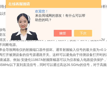
网络参量的综合性微波测量仪器。全称是微波网络分析仪。网络分析
欢迎您！
以扫频方式给出各散射参数的幅度、相位频率特性。
来自局域网的朋友！有什么可以帮
助您的吗？
电损坏仪表，同时也可以大程度避免对操作人员产生危险。
压器改变供电电压的时候特别要注意保证地线系统的完好。
使用的电压为100V，120V，220V，误差+/-10%，或者240V
不间断电源。
网络仪的射频端口器件损坏。通常射频输入信号的最大值为<0.1~1Wat
打开被测设备的信号源通路开关。这样可以避免由于待测设备打开时的
器。例如:安捷伦11867A射频限幅器可以为仪表输入电路提供保护，它
45MHz以下直到直流信号，同时可以通过高达26.5GHz的信号，对