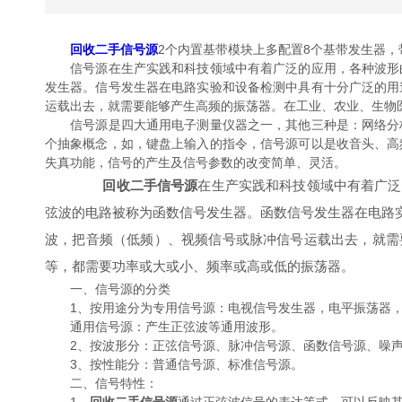
回收二手信号源
2个内置基带模块上多配置8个基带发生器，
信号源在生产实践和科技领域中有着广泛的应用，各种波形曲
发生器。信号发生器在电路实验和设备检测中具有十分广泛的用
运载出去，就需要能够产生高频的振荡器。在工业、农业、生物
信号源是四大通用电子测量仪器之一，其他三种是：网络分析
个抽象概念，如，键盘上输入的指令，信号源可以是收音头、高
失真功能，信号的产生及信号参数的改变简单、灵活。
回收二手信号源
在生产实践和科技领域中有着广泛
弦波的电路被称为函数信号发生器。函数信号发生器在电路
波，把音频（低频）、视频信号或脉冲信号运载出去，就需
等，都需要功率或大或小、频率或高或低的振荡器。
一、信号源的分类
1、按用途分为专用信号源：电视信号发生器，电平振荡器，
通用信号源：产生正弦波等通用波形。
2、按波形分：正弦信号源、脉冲信号源、函数信号源、噪声
3、按性能分：普通信号源、标准信号源。
二、信号特性：