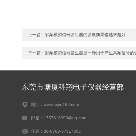
上一篇：
射频模拟信号发生器的发展前景也越来越好
下一篇：
射频模拟信号发生器是一种用于产生高频信号的
东莞市塘厦科翔电子仪器经营部
地址：www.kxyq168.com
邮箱：1757818690@qq.com
传真：86-0769-87917305