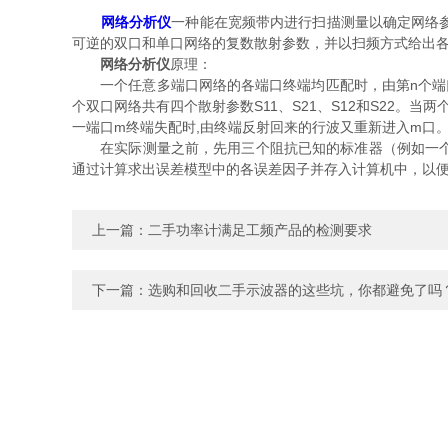
网络分析仪
一种能在宽频带内进行扫描测量以确定网络
可逆的双口和单口网络的复数散射参数，并以扫频方式给出
网络分析仪
原理：
一个任意多端口网络的各端口终端均匹配时，由第n个端口输入
个双口网络共有四个散射参数S11、S21、S12和S22。当
一端口m终端失配时,由终端反射回来的行波又重新进入m口
在实际测量之前，先用三个阻抗已知的标准器（例如一个短
通过计算求出误差模型中的各误差因子并存入计算机中，以
上一篇：
二手功率计满足工频产品的检测要求
下一篇：
选购和回收二手示波器的这些坑，你都避免了吗