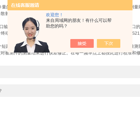
参量的综合性微波测量仪器。全称是微波网络分析仪。网络分析仪是测量
各散射参数的幅度、相位频率特性。
欢迎您！
来自局域网的朋友！有什么可以帮
助您的吗？
的入射行波an将散射到其余一切端口并发射出去。若第m个端口的出射行
两个终端均匹配时，S11和S22就分别是端口1和2的反射系网络分析仪数,S
。
路、一个开路和一个匹配负载）供仪器进行一系列测量，称为校准测
便对被测件的测量结果进行误差修正。在每一频率点上都按此进行校准和
？