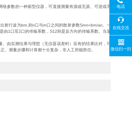
电话
网络参数的一种新型仪器，可直接测量有源或无源、可逆或不
波为bm,则n口与m口之间的散射参数Smn=bm/an。一
在线交流
21是由1口至2口的传输系数，S12则是反方向的传输系数。当某
量。由实测结果与理想（无仪器误差时）应有的结果比对，可
微信扫一扫
修正。测量步骤和计算都十分复杂，非人工所能胜任。