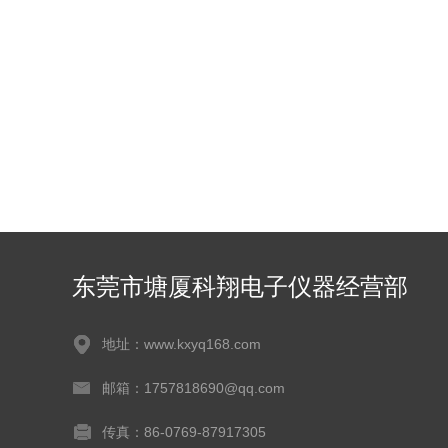
东莞市塘厦科翔电子仪器经营部
地址：www.kxyq168.com
邮箱：1757818690@qq.com
传真：86-0769-87917305