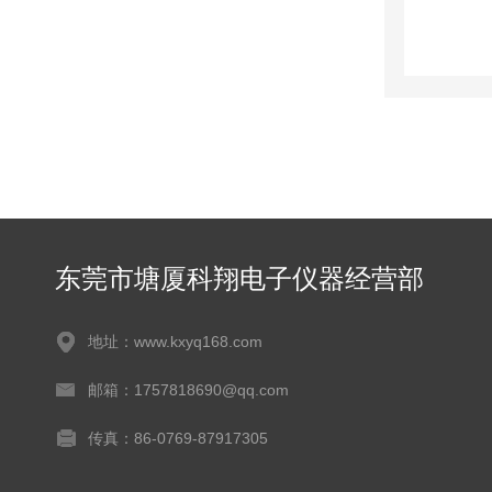
东莞市塘厦科翔电子仪器经营部
地址：www.kxyq168.com
邮箱：1757818690@qq.com
传真：86-0769-87917305