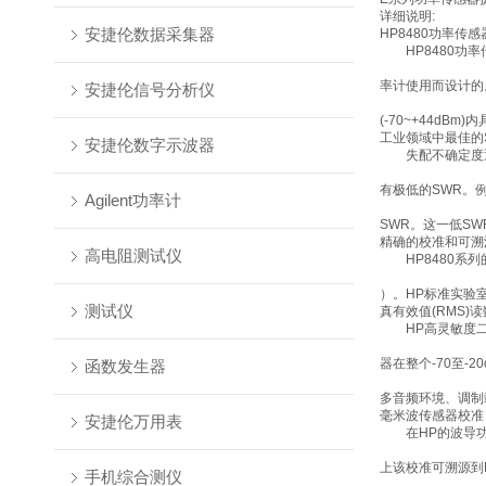
详细说明:
安捷伦数据采集器
HP8480功率传
HP8480功率传感器
率计使用而设计的。
安捷伦信号分析仪
(-70~+44dB
工业领域中最佳的
安捷伦数字示波器
失配不确定度通常
有极低的SWR。例
Agilent功率计
SWR。这一低S
精确的校准和可溯
高电阻测试仪
HP8480系列
）。HP标准实验
测试仪
真有效值(RMS)
HP高灵敏度二极管
器在整个-70至-
函数发生器
多音频环境、调制
毫米波传感器校准
安捷伦万用表
在HP的波导功率
上该校准可溯源到
手机综合测仪