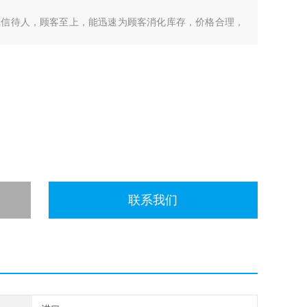
诚信待人，顾客至上，能迅速为顾客消化库存，价格合理，
各个地区，我们交易灵活便捷，现款支付，帮你解决手头上
络分析仪、频谱分析仪、CMW500测试机、信号发生器、
联系我们