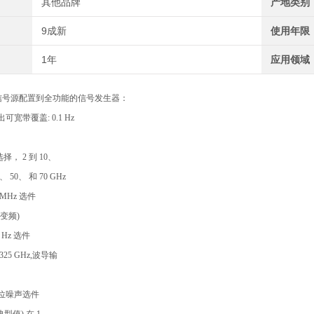
其他品牌
产地类别
9成新
使用年限
1年
应用领域
信号源配置到全功能的信号发生器：
宽带覆盖: 0.1 Hz
择， 2 到 10、
0、 50、 和 70 GHz
MHz 选件
变频)
 Hz 选件
25 GHz,波导输
位噪声选件