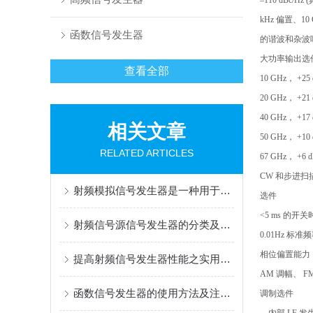
–110 dBc/Hz
kHz 偏置、10
函数信号发生器
的谐波和杂波
大功率输出选
查看全部
10 GHz， +25
20 GHz， +21
40 GHz， +17
相关文章
50 GHz， +10
RELATED ARTICLES
67 GHz， +6 
CW 和步进扫
射频模拟信号发生器是一种用于产生高频信号的设备
选件
<5 ms 的开关
射频信号源信号发生器的分类及作用
0.01Hz 标
相位偏置能力
提高射频信号发生器性能之实用小技巧
AM 调幅、 F
函数信号发生器的使用方法及注意事项
调制选件