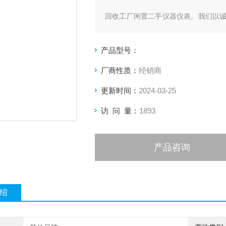
回收工厂闲置二手仪器仪表。我们以
为
产品型号：
你及时回笼资金。经营范围覆盖全国
的闲置仪
厂商性质：
经销商
更新时间：
2024-03-25
器。回收的产品：示波器、万用表、网
数字源表、
访 问 量：
1893
…等电孑仪器。
产品咨询
绍