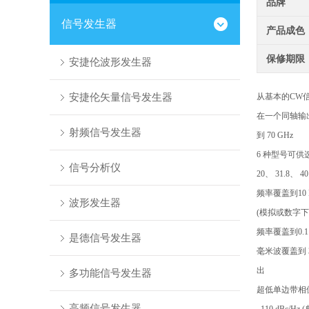
品牌
信号发生器
产品成色
保修期限
安捷伦波形发生器
安捷伦矢量信号发生器
从基本的CW
在一个同轴输出可
射频信号发生器
到 70 GHz
6 种型号可供选
信号分析仪
20、 31.8、 4
频率覆盖到10 
波形发生器
(模拟或数字下
频率覆盖到0.1
是德信号发生器
毫米波覆盖到 3
出
多功能信号发生器
超低单边带相
高频信号发生器