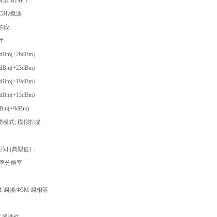
 (典型值) 在 1
 GHz载波
响应
件
 dBm(+26dBm)
 dBm(+23dBm)
 dBm(+19dBm)
 dBm(+13dBm)
dBm(+9dBm)
描模式; 模拟扫描
时间 (典型值)，
准频率分辨率
M 调频/Ф5M 调相等