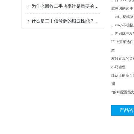
。内部 LF 
为什么回收二手功率计是重要的环保行动？
脉冲调制选件
。zui小稳幅脉宽1
什么是二手信号源的谐波性能？你了解多少
。zui小不稳幅脉
。内部脉冲发
IF 上变频选件
案
友好直观的菜
小巧轻便
经认证的高可
期
*的可配置能
产品咨