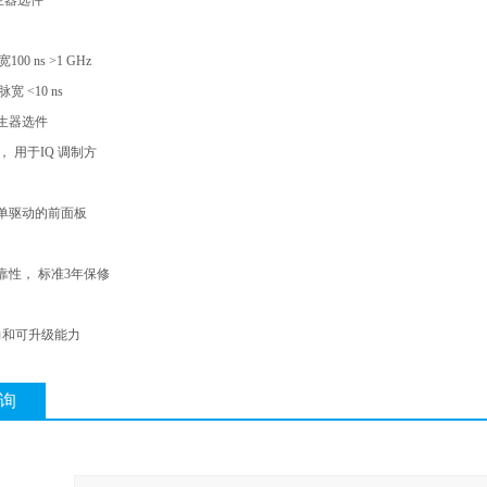
发生器选件
00 ns >1 GHz
宽 <10 ns
生器选件
， 用于IQ 调制方
单驱动的前面板
靠性， 标准3年保修
力和可升级能力
询