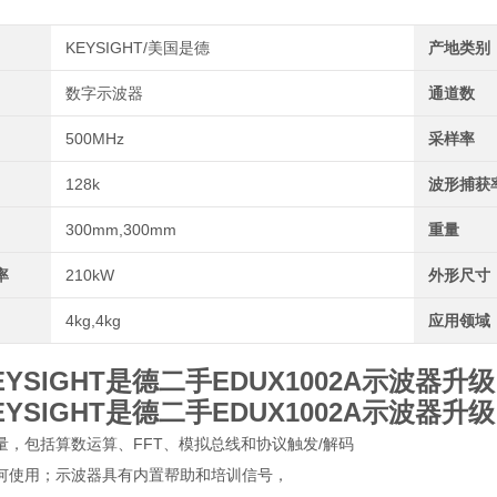
KEYSIGHT/美国是德
产地类别
数字示波器
通道数
500MHz
采样率
128k
波形捕获
300mm,300mm
重量
率
210kW
外形尺寸
4kg,4kg
应用领域
YSIGHT是德二手EDUX1002A示波器升级
YSIGHT是德二手EDUX1002A示波器升级
量，包括算数运算、FFT、模拟总线和协议触发/解码
何使用；示波器具有内置帮助和培训信号，