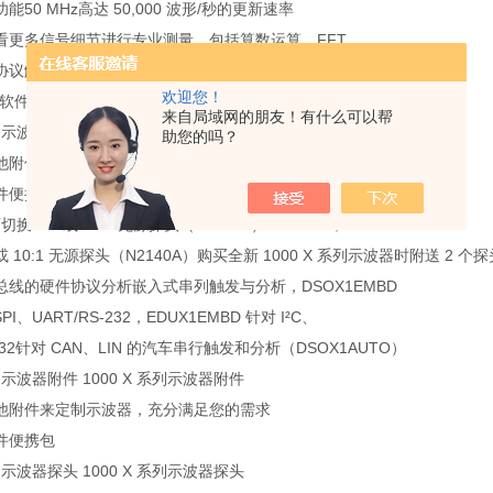
50 MHz高达 50,000 波形/秒的更新速率
看更多信号细节进行专业测量，包括算数运算、FFT、
协议触发/快速了解如何使用；示波器具有内置帮助和培训信号选件
欢迎您！
用软件可以扩展您的示波器功能
来自局域网的朋友！有什么可以帮
系列示波器软件美国是德EDUX1002A示波器,EDUX1002A价格：
助您的吗？
他附件来定制示波器，充分满足您的需求
件便携包使用正确的探头提高您的测量可靠性
切换 1:1 或 10:1 无源探头（N2142A）200 MHz，
 或 10:1 无源探头（N2140A）购买全新 1000 X 系列示波器时附送 2 个探
总线的硬件协议分析嵌入式串列触发与分析，DSOX1EMBD
PI、UART/RS-232，EDUX1EMBD 针对 I²C、
-232针对 CAN、LIN 的汽车串行触发和分析（DSOX1AUTO）
系列示波器附件 1000 X 系列示波器附件
他附件来定制示波器，充分满足您的需求
件便携包
系列示波器探头 1000 X 系列示波器探头