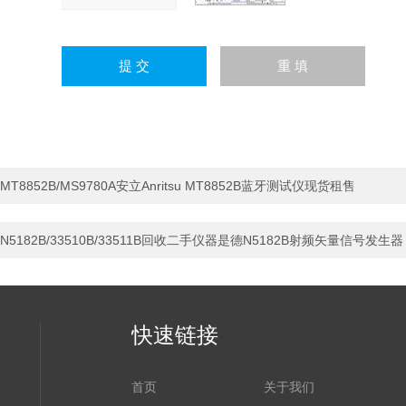
MT8852B/MS9780A安立Anritsu MT8852B蓝牙测试仪现货租售
N5182B/33510B/33511B回收二手仪器是德N5182B射频矢量信号发生器
快速链接
首页
关于我们