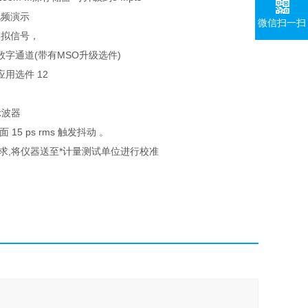
 视频演示
微信扫一扫
模拟信号，
字通道(带有MSO升级选件)
应用选件 12
示波器
5 ps rms 触发抖动 。
求,将仪器送至*计量测试单位进行校准