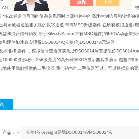
LAN、USB、GPIB和XGA视频输出 查看6000系列示波器实践应用――
到*多20通道信号间的复杂关系同时监测电路中的高速控制信号和较慢的
间上与示波器通道相关联的数字通道 带有MSO升级选件 在所有模拟通道和数
型和混合信号触发 用于Xilinx和Altera(带有MSO选件)的FPGA动态探头
和硬件加速真实现货DSO6014A(安捷伦)DSO6014A示波器
I触发标准和 选件 ，模拟信号查看真实现货DSO6014A(安捷伦)DSO6014A
100000波形/秒、256级亮度的高分辨率XGA显示器观看演示 超越2维画面 1
心地使用我们提供的二手仪器,我们销售的二手仪器可以，可以根据您的要
询
产品：