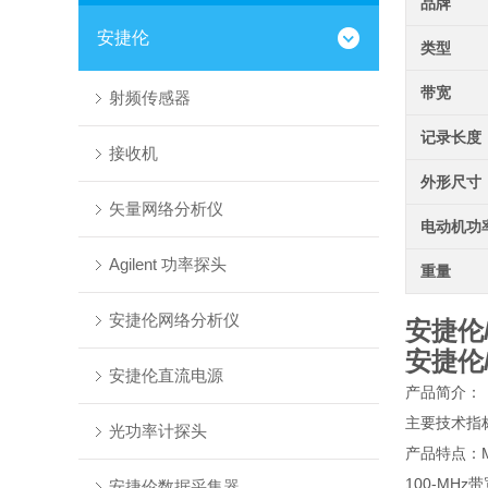
品牌
安捷伦
类型
带宽
射频传感器
记录长度
接收机
外形尺寸
矢量网络分析仪
电动机功
Agilent 功率探头
重量
安捷伦网络分析仪
安捷伦/
安捷伦/
安捷伦直流电源
产品简介：
主要技术指标
光功率计探头
产品特点：M
100-MHz
安捷伦数据采集器