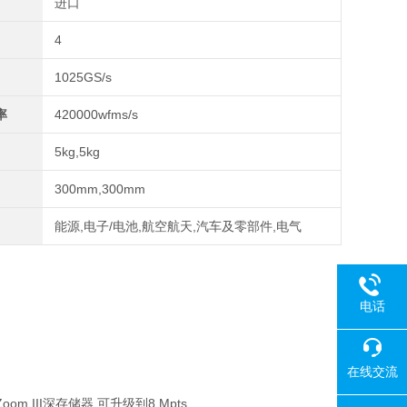
进口
4
1025GS/s
率
420000wfms/s
5kg,5kg
300mm,300mm
能源,电子/电池,航空航天,汽车及零部件,电气
电话
在线交流
om III深存储器 可升级到8 Mpts