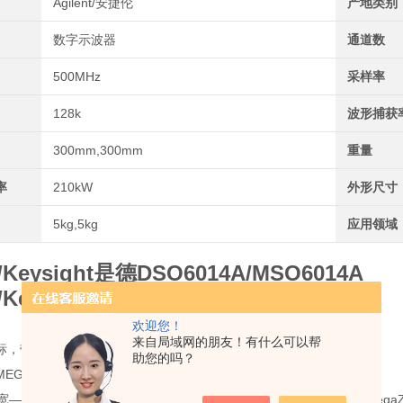
Agilent/安捷伦
产地类别
数字示波器
通道数
500MHz
采样率
128k
波形捕获
300mm,300mm
重量
率
210kW
外形尺寸
5kg,5kg
应用领域
Keysight是德DSO6014A/MSO6014A
Keysight是德DSO6014A/MSO6014A
欢迎您！
来自局域网的朋友！有什么可以帮
，带宽100MHz采样率2GSa/s，4个示波器通道
助您的吗？
EGA ZoomⅢ 反应*快的深存储器清晰的彩色显示快的波形更新率
带宽――4个模拟通道(可升级到MSO)――2GSa/s采样率标配2 Mpts MegaZo