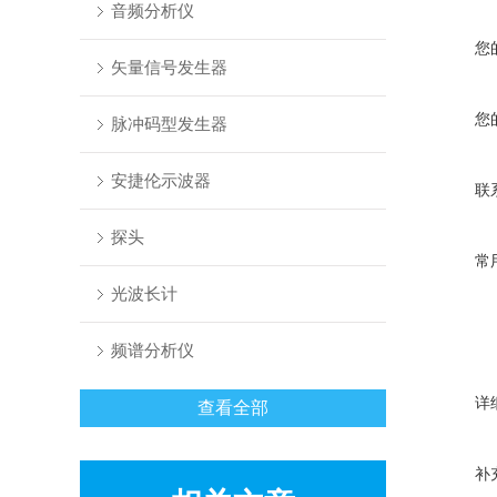
音频分析仪
您
矢量信号发生器
您
脉冲码型发生器
安捷伦示波器
联
探头
常
光波长计
频谱分析仪
详
查看全部
补