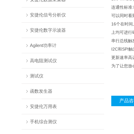
连通性标准:
安捷伦信号分析仪
可以同时看
16个在时
安捷伦数字示波器
上均可进行码
串行总线触发
Agilent功率计
I2C和SP
更新速率高达
高电阻测试仪
为了让您放
测试仪
函数发生器
产品咨
安捷伦万用表
手机综合测仪