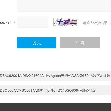
验证码：
请输入计算结果（
DSAX92004A/DSAX91604A回收Agilent安捷伦DSAX91604A数字示波器
DSO8064A/MSO6014A收购安捷伦示波器DSO8064A维修升级