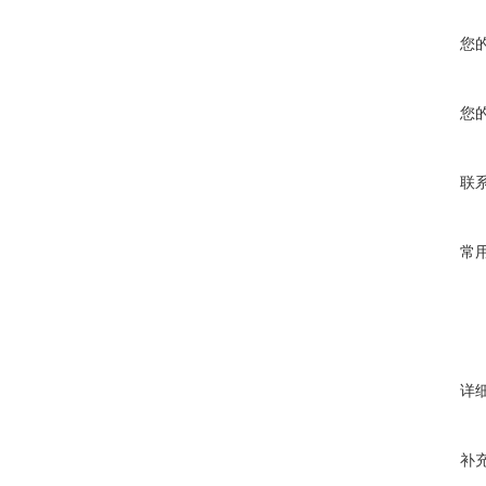
您
您
联
常
详
补