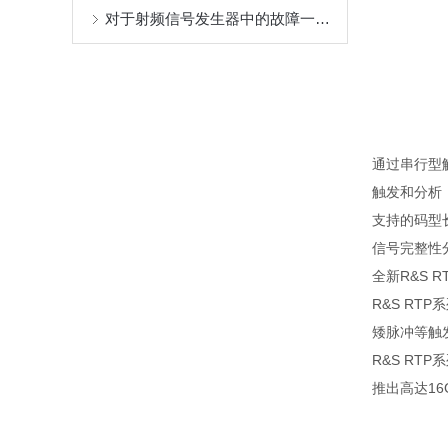
对于射频信号发生器中的故障一般可以从以下几个方面进行分析
通过串行型触
触发和分析
支持的码型长
信号完整性
全新R&S
R&S R
矮脉冲等触
R&S RT
推出高达16