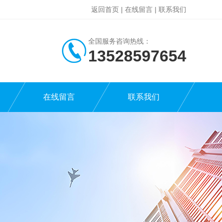
返回首页
|
在线留言
|
联系我们
全国服务咨询热线：
13528597654
在线留言
联系我们