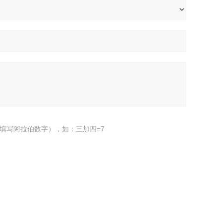
填写阿拉伯数字），如：三加四=7