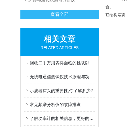
合。
查看全部
它结构紧凑
相关文章
RELATED ARTICLES
回收二手万用表将面临的挑战以及未来发展机遇
无线电通信测试仪技术原理与功能解析
示波器探头的重要性,你了解多少?
常见频谱分析仪的故障排查
了解功率计的相关信息，更好的回收二手功率计