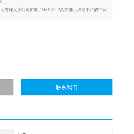
持，
德与施瓦茨公司扩展了R&S RTP高性能示波器平台的带宽
GHz型号的同时
联系我们