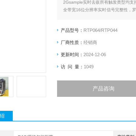
2Gsample实时去嵌所有触发类型均支
全带宽16位分辨率实时信号完整性，罗
和调试分析能力。在推出13GHz和16
产品型号：
RTP064/RTP044
厂商性质：
经销商
更新时间：
2024-12-06
访 问 量：
1049
产品咨询
绍