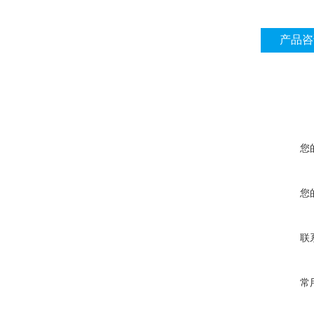
产品咨
您
您
联
常