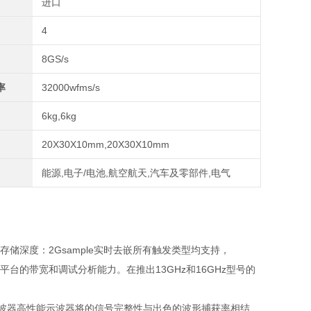
进口
4
8GS/s
率
32000wfms/s
6kg,6kg
20X30X10mm,20X30X10mm
能源,电子/电池,航空航天,汽车及零部件,电气
e/s存储深度：2Gsample实时去嵌所有触发类型均支持，
平台的带宽和调试分析能力。在推出13GHz和16GHz型号的
64示波器高性能示波器将的信号完整性与出色的波形捕获率相结