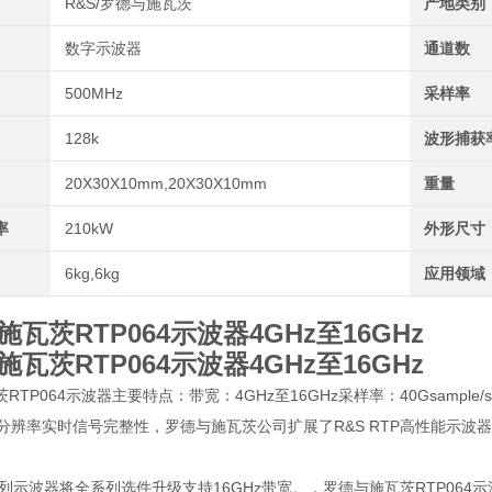
R&S/罗德与施瓦茨
产地类别
数字示波器
通道数
500MHz
采样率
128k
波形捕获
20X30X10mm,20X30X10mm
重量
率
210kW
外形尺寸
6kg,6kg
应用领域
瓦茨RTP064示波器4GHz至16GHz
瓦茨RTP064示波器4GHz至16GHz
RTP064示波器主要特点：带宽：4GHz至16GHz采样率：40Gsampl
分辨率实时信号完整性，罗德与施瓦茨公司扩展了R&S RTP高性能示波器
P系列示波器将全系列选件升级支持16GHz带宽。，罗德与施瓦茨RTP0