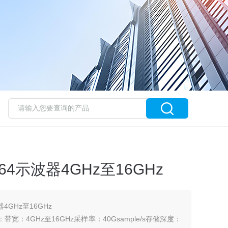
4示波器4GHz至16GHz
4GHz至16GHz
宽：4GHz至16GHz采样率：40Gsample/s存储深度：