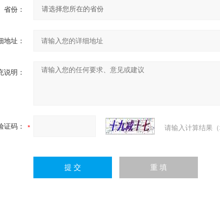
省份：
细地址：
充说明：
验证码：
请输入计算结果（