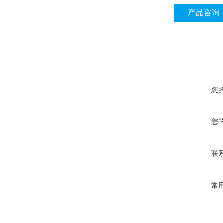
产品咨询
您
您
联
常