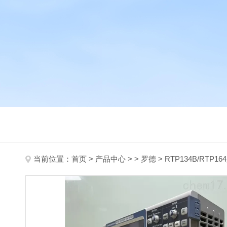
当前位置：
首页
>
产品中心
> >
罗德
> RTP134B/RT