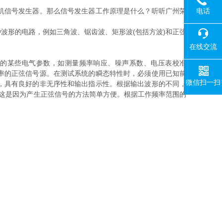
电话
机信号发生器。那么信号发生器工作原理是什么？听听广州荣
形的电路，例如三角波、锯齿波、矩形波(包括方波)和正弦
在线交流
的某些电气参数，如测量频率响应、噪声系数、电压表校准
率的正弦信号源。在测试系统的瞬态特性时，必须使用已知前
微信扫一扫
，具有良好的非无序性和输出指示性。根据输出波形的不同，
.这是因为产生正弦信号的方法简单方便。根据工作频率范围的