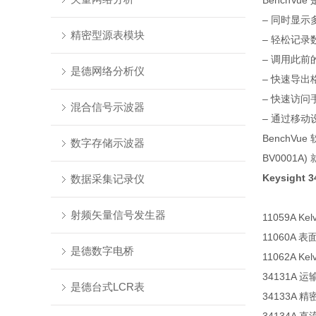
BenchV
– 同时显示
精密型源表模块
– 轻松记
– 调用此前
是德网络分析仪
– 快速导
– 快速访
混合信号示波器
– 通过移
BenchV
数字存储示波器
BV000
Keysight
数据采集记录仪
射频矢量信号发生器
11059A Ke
11060A
是德数字电桥
11062A Ke
34131A 运
是德台式LCR表
34133A