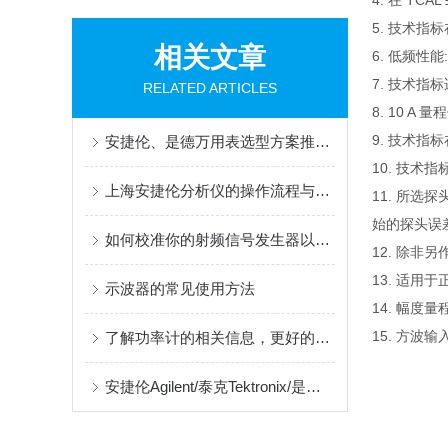
4. 在 TCA
5. 技术指标
相关文章
6. 低频性
7. 技术指
RELATED ARTICLES
8. 10 A
9. 技术指标
安捷伦、是德万用表选型方案推荐：2026国内高性价比代理商靠谱之选一览！
10. 技
上海安捷伦分析仪的操作流程与注意事项
11. 所选探
始的探头误
如何校准你的射频信号发生器以保证精度
12. 除非
13. 适用于
示波器的常见使用方法
14. 幅度量程
15. 方波输入为
了解功率计的相关信息，更好的回收二手功率计
安捷伦Agilent/泰克Tektronix/是德Keysight电流探头怎么选？国内代理经销商推荐