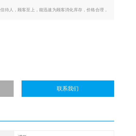
诚信待人，顾客至上，能迅速为顾客消化库存，价格合理，
各个地区，我们交易灵活便捷，现款支付，帮你解决手头上
络分析仪、频谱分析仪、CMW500测试机、信号发生器、
联系我们