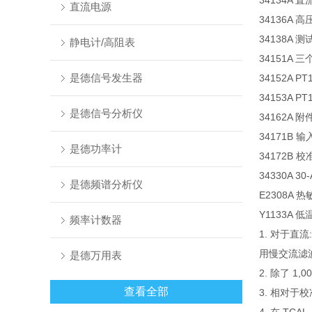
34134A
直流电源
34136A 
34138A 
静电计/高阻表
34151A
是德信号发生器
34152A P
34153A P
是德信号分析仪
34162A 附
34171B 
是德功率计
34172B 校
34330A 3
是德频谱分析仪
E2308A
Y1133A
频率计数器
1. 对于直
用慢交流滤
是德万用表
2. 除了 1,
查看全部
3. 相对于