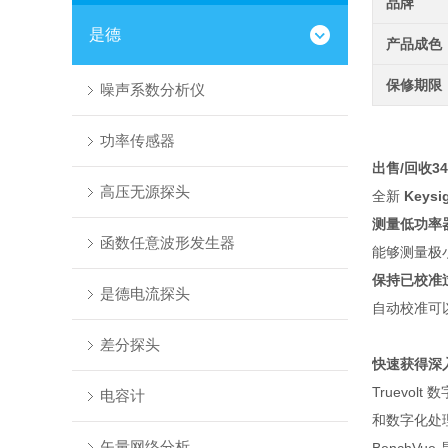
品牌
是德
产品成色
保修期限
噪声系数分析仪
功率传感器
出售/回收
3
高压无源探头
全新
Keys
测量低功率
函数任意波形发生器
能够测量极
保持已校准
是德电流探头
自动校准可
差分探头
快速获得深
Truevo
电容计
和数字化处理
矢量网络分析