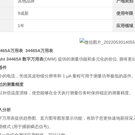
其他品牌
产地类别
9成新
使用年限
1年
应用领域
4465A万用表
34465A万用表
ight 34465A 数字万用表
(DMM) 提供的测量功能和多元化的价位, 拥有
器件
小的电流，凭借其皮秒级分辨率和 1 μA 量程可用于测量功率极低的器件
过的测量精度
以补偿温度漂移，使您能够在全天执行测量任务时保持稳定的测量精度。
入分析
lt 数字万用表提供趋势图、直方图等图形显示功能，有助于您更快速地获得
模式 (用于捕获瞬态信号)。