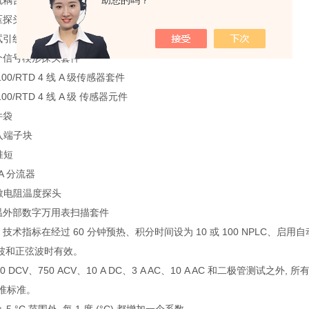
 直流耦合电流探头
助您的吗？
高压探头
测试引线套件
 三个信号楔形探头套件
T100/RTD 4 线 A 级传感器套件
T100/RTD 4 线 A 级 传感器元件
件袋
输入端子块
准短
0-A 分流器
 热敏电阻温度探头
 低温外部数字万用表扫描套件
流: 技术指标在经过 60 分钟预热、积分时间设为 10 或 100 NPLC、
波和正弦波时有效。
000 DCV、750 ACV、10 A DC、3 A AC、10 A AC 和二极管测试之外
校准标准。