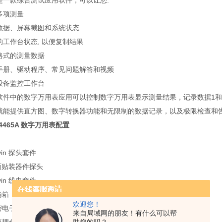
ue 是一款综合测试应用软件，可以让您:
多项测量
录数据、屏幕截图和系统状态
的工作台状态, 以便复制结果
出格式的测量数据
问手册、驱动程序、常见问题解答和视频
动设备监控工作台
ue 软件中的数字万用表应用可以控制数字万用表显示测量结果，记录数据1和对捕获
1A) 就能提供直方图、数字转换器功能和无限制的数据记录，以及极限检查和
 34465A 数字万用表配置
lvin 探头套件
 表面贴装器件探头
lvin 线夹套件
输箱
欢迎您！
 精密电子测试引线
来自局域网的朋友！有什么可以帮