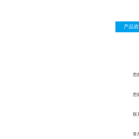
产品咨
您
您
联
常