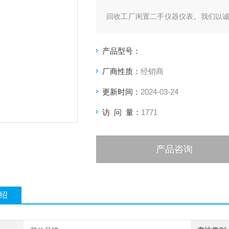
回收工厂闲置二手仪器仪表。我们以
为
产品型号：
你及时回笼资金。经营范围覆盖全国
的闲置仪
厂商性质：
经销商
更新时间：
2024-03-24
器。回收的产品：示波器、万用表、网
数字源表、
访 问 量：
1771
…等电孑仪器。
产品咨询
绍