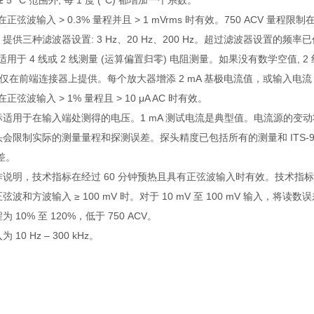
L ± 5 °C 范围外, 每 1 度 (°C) 都增加一个系数。
在正弦波输入 > 0.3% 量程并且 > 1 mVrms 时有效。750 ACV 量程限制在 8
能: 提供三种滤波器设置: 3 Hz、20 Hz、200 Hz。超过滤波器设置的频
标适用于 4 线或 2 线测量 (运算偏置归零) 电阻测量。如果没有数学空值, 2
 量程仅在前端连接器上提供。每个放大器增添 2 mA 基极电流值，或输入电流 > 
在正弦波输入 > 1% 量程且 > 10 μA AC 时有效。
术指标适用于在输入端处测得的电压。1 mA 测试电流是典型值。电流源的
头会限制实际的测量量程和探测误差。探头精度已包括所有的测量和 ITS-90 温度转
差。
另作说明，技术指标在经过 60 分钟预热且具有正弦波输入时有效。技术指标适用于
正弦波和方波输入 ≥ 100 mV 时。对于 10 mV 至 100 mV 输入，将读数误
为 10% 至 120%，低于 750 ACV。
 10 Hz – 300 kHz。