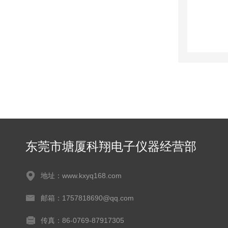
东莞市塘厦科翔电子仪器经营部
地址：www.kxyq168.com
邮箱：1757818690@qq.com
传真：86-0769-87917305