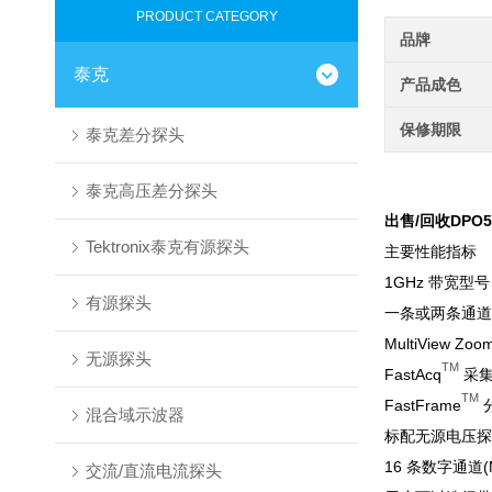
PRODUCT CATEGORY
品牌
泰克
产品成色
保修期限
泰克差分探头
泰克高压差分探头
出售/回收
DPO
Tektronix泰克有源探头
主要性能指标
1GHz 带宽型号
有源探头
一条或两条通道上
MultiView Zoo
无源探头
TM
FastAcq
采集技
TM
Fast
Frame
分
混合域示波器
标配无源电压探头，
16 条数字通道(
交流/直流电流探头