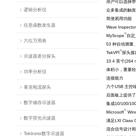
用户可以选择带
逻辑分析仪
众多集成的触发
简便易用功能
任意函数发生器
Wave Inspector
®
MyScope
自定
六位万用表
53 种自动测
®
TekVPI
探头接
示波器差分探头
10.4 英寸(2
体积小，重量轻－仅
功率分析仪
连接能力
六个USB 主
泰克电流探头
后面板上提供了
数字储存示波器
集成10/100
®
Microsoft
Wi
数字荧光示波器
满足LXI Class
混合信号设计和分
Tektronix数字示波器