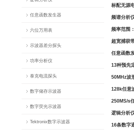
标配无源电压
任意函数发生器
频谱分析
频率范围：
六位万用表
超宽捕获带
示波器差分探头
任意函数
功率分析仪
13种预先
泰克电流探头
50MHz
128k任
数字储存示波器
250MS
数字荧光示波器
逻辑分析
Tektronix数字示波器
16条数字