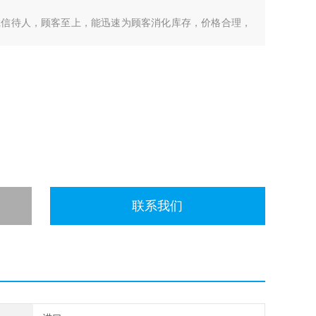
诚信待人，顾客至上，能迅速为顾客消化库存，价格合理，
各个地区，我们交易灵活便捷，现款支付，帮你解决手头上
络分析仪、频谱分析仪、CMW500测试机、信号发生器、
联系我们