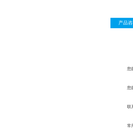
产品咨
您
您
联
常