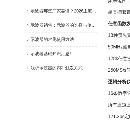
频率范围：
示波器哪些厂家靠谱？2026主流示波器代理商全揭秘！
超宽捕获带
任意函数
示波器销售：示波器的选择与使用指南
13种预先
示波器的常见使用方法
50MHz
示波器基础知识汇总!
128k任
浅析示波器的四种触发方式
250MS
逻辑分析
16条数字
所有通道上
121.2p