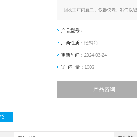
回收工厂闲置二手仪器仪表。我们以
为
产品型号：
你及时回笼资金。经营范围覆盖全国
的闲置仪
厂商性质：
经销商
更新时间：
2024-03-24
器。回收的产品：示波器、万用表、网
数字源表、
访 问 量：
1003
…等电孑仪器。
产品咨询
绍