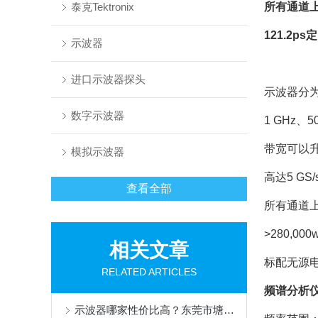
泰克Tektronix
所有通道上
121.2p
示波器
进口示波器探头
示波器分为
数字示波器
1 GHz、5
带宽可以升
模拟示波器
高达5 GS
查看全部
所有通道上
>280,00
相关文章
标配无源电压
RELATED ARTICLES
频谱分析
示波器哪家性价比高？东莞市塘厦科翔主流型号对比