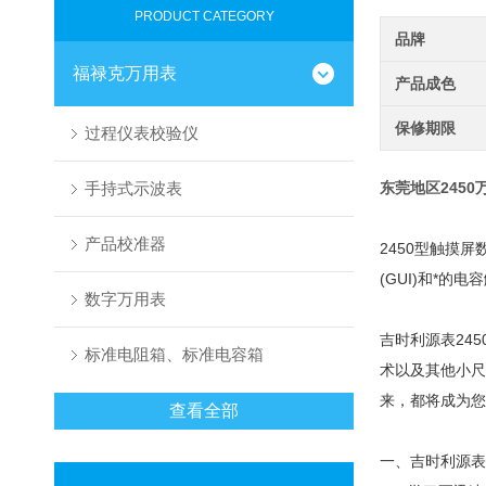
PRODUCT CATEGORY
品牌
福禄克万用表
产品成色
保修期限
过程仪表校验仪
手持式示波表
东莞地区2450
产品校准器
2450型触摸
(GUI)和*
数字万用表
吉时利源表24
标准电阻箱、标准电容箱
术以及其他小尺
来，都将成为您
查看全部
一、吉时利源表