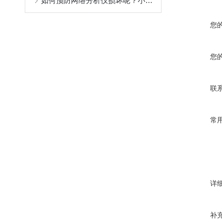
如何预防网络分析仪损坏呢？小编这里有妙招
您
您
联
常
详
补