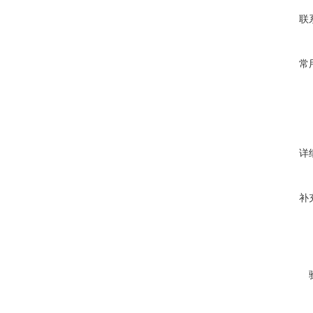
联
常
详
补