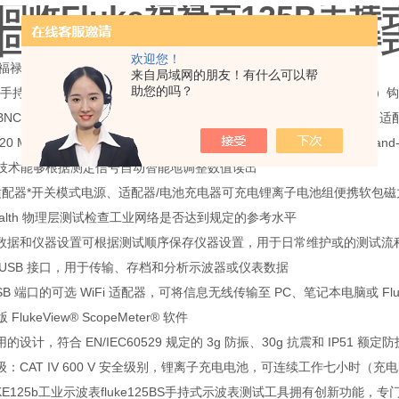
回收Fluke福禄克125B手
回收Fluke福禄克125B手
欢迎您！
E福禄克125B/CN/S 手持示波器 数字工业万用表
来自局域网的朋友！有什么可以帮
助您的吗？
125B 手持式示波器，具有黑色接地线的铠装测试导线黑色测试导线（接地
to-BNC Adapter（黑色，1 个）10:1 电压探针400s 交流电流钳USB 转角
或 20 MHz 示波器频宽两个 5,000 数位的真有效值数字万用表Connect-
aSet? 技术能够根据测定信号自动智能地调整数值读出
SB 适配器*开关模式电源、适配器/电池充电器可充电锂离子电池组便携软包
Health 物理层测试检查工业网络是否达到规定的参考水平
数据和仪器设置可根据测试顺序保存仪器设置，用于日常维护或的测试流
 USB 接口，用于传输、存档和分析示波器或仪表数据
B 端口的可选 WiFi 适配器，可将信息无线传输至 PC、笔记本电脑或 Fluke
版 FlukeView® ScopeMeter® 软件
设计，符合 EN/IEC60529 规定的 3g 防振、30g 抗震和 IP51 额
：CAT IV 600 V 安全级别，锂离子充电电池，可连续工作七小时（充
KE125b工业示波表fluke125BS手持式示波表测试工具拥有创新功能