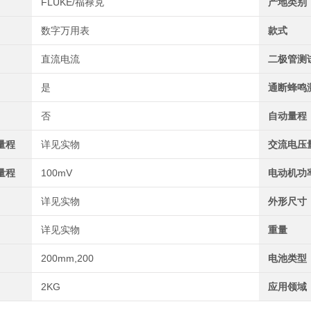
FLUKE/福禄克
产地类别
数字万用表
款式
直流电流
二极管测
是
通断蜂鸣
否
自动量程
量程
详见实物
交流电压
量程
100mV
电动机功
详见实物
外形尺寸
详见实物
重量
200mm,200
电池类型
2KG
应用领域