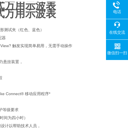
持式万用示波表
持式万用示波表
电话
）钩形测试夹（红色、蓝色）
在线交流
适配器
and-View? 触发实现简单易用，无需手动操作
微信扫一扫
磁力悬挂装置，
程
 Connect® 移动应用程序*
定防护等级要求
电时间为四小时）
，专门设计以帮助技术人员，