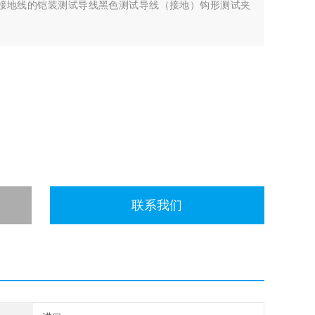
具有黑色接地线的铠装测试导线黑色测试导线（接地）钩形测试夹
1 个）10:1 电压探针400s 交流电流钳USB 转角适配器
联系我们