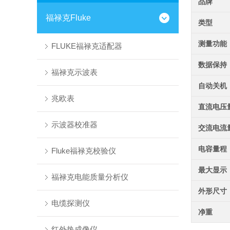
品牌
福禄克Fluke
类型
测量功能
FLUKE福禄克适配器
数据保持
福禄克示波表
自动关机
兆欧表
直流电压
示波器校准器
交流电流
电容量程
Fluke福禄克校验仪
最大显示
福禄克电能质量分析仪
外形尺寸
电缆探测仪
净重
红外热成像仪