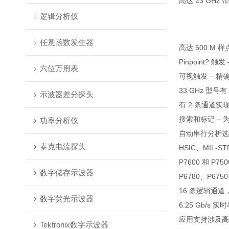
高达 23 GHz 
逻辑分析仪
任意函数发生器
高达 500 M 样
Pinpoint
六位万用表
可视触发 – 精
33 GHz 型
示波器差分探头
有 2 条通道实现 
搜索和标记 –
功率分析仪
自动串行分析选项，用
泰克电流探头
HSIC、MIL-
P7600 和 P7
数字储存示波器
P6780、P67
16 条逻辑通道
数字荧光示波器
6.25 Gb/s
应用支持涉及高
Tektronix数字示波器