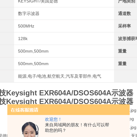
KEYSIGHT/美国是德
产地类别
数字示波器
通道数
500MHz
采样率
128k
波形捕获
500mm,500mm
重量
500mm,500mm
重量
能源,电子/电池,航空航天,汽车及零部件,电气
Keysight EXR604A/DSOS604A示波器
Keysight EXR604A/DSOS604A示波器
欢迎您！
来自局域网的朋友！有什么可以帮
助您的吗？
T是德DSOS604A和EXR604A示波器和每个通道一个 N2873A 500 MHz 