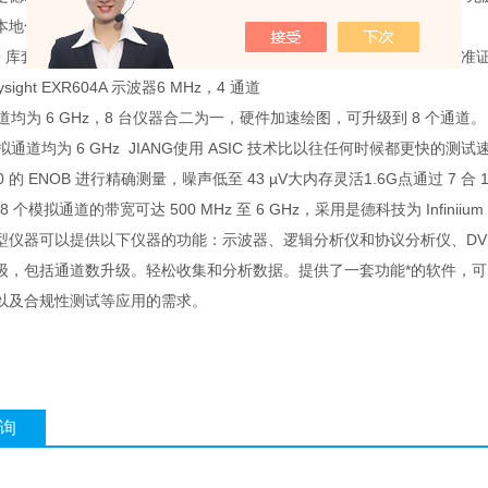
本地化电源线前面板硬盖BNC校准线键盘和鼠标
ht I/O 库套件、用户指南和程序员指南随示波器驱动器一起提供1 年工厂校准
ight EXR604A 示波器6 MHz，4 通道
通道均为 6 GHz，8 台仪器合二为一，硬件加速绘图，可升级到 8 个通道。
模拟通道均为 6 GHz JIANG使用 ASIC 技术比以往任何时候都更快的测试
0 的 ENOB 进行精确测量，噪声低至 43 µV大内存灵活1.6G点通过 7 
 8 个模拟通道的带宽可达 500 MHz 至 6 GHz，采用是德科技为 Infinii
 综合型仪器可以提供以下仪器的功能：示波器、逻辑分析仪和协议分析仪、
级，包括通道数升级。轻松收集和分析数据。提供了一套功能*的软件，
以及合规性测试等应用的需求。
询