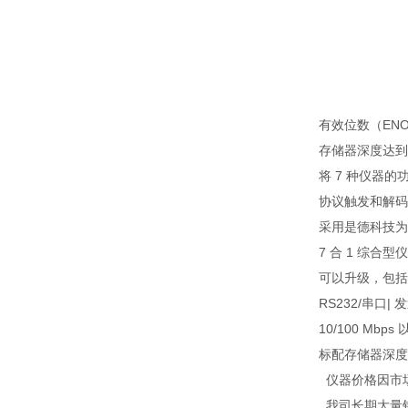
有效位数（ENO
存储器深度达到灵
将 7 种仪器
协议触发和解码：ARI
采用是德科技为 In
7 合 1 综
可以升级，包括
RS232/串口| 
10/100 Mbp
标配存储器深度：
仪器价格因市
我司长期大量