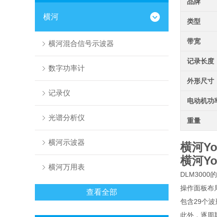
品牌
横河
类型
带宽
横河混合信号示波器
记录长度
数字功率计
外形尺寸
记录仪
电动机功
光谱分析仪
重量
横河示波器
横河Yo
横河Yo
横河万用表
DLM30
操作面板布
查看全部
包含29个
此外，逐周