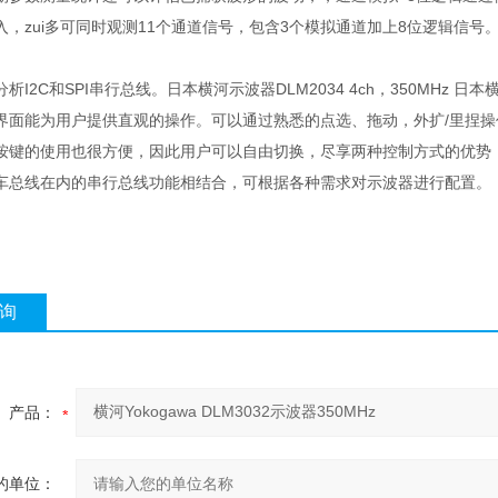
入，zui多可同时观测11个通道信号，包含3个模拟通道加上8位逻辑信
I2C和SPI串行总线。日本横河示波器DLM2034 4ch，350MHz 日本横河
界面能为用户提供直观的操作。可以通过熟悉的点选、拖动，外扩/里捏
按键的使用也很方便，因此用户可以自由切换，尽享两种控制方式的优势，
车总线在内的串行总线功能相结合，可根据各种需求对示波器进行配置。
询
产品：
的单位：