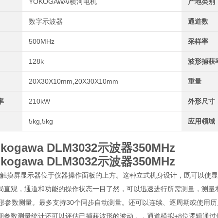
YOKOGAWA/横河电机
产地类别
数字示波器
通道数
500MHz
采样率
128k
波形捕获
20X30X10mm,20X30X10mm
重量
率
210kW
外形尺寸
5kg,5kg
应用领域
kogawa DLM3032示波器350MHz
kogawa DLM3032示波器350MHz
00的触摸屏显示器位于仪器操作面板的上方。这种立式机身设计，既可以
局直观，通道和功能的操作状态一目了然，可以迅速进行所需测量，测量
波形参数测量。最多支持30个同步自动测量。还可以连续、逐周期或使用
期参数测量统计还可以评估已捕获波形的波动，，通道模拟+8位逻辑通过使