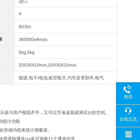
进口
4
8GS/s
率
360000wfms/s
5kg,5kg
20X30X10mm,20X30X10mm
能源,电子/电池,航空航天,汽车及零部件,电气
电话
使显示器与用户视线齐平，又可以节省桌面或测试台的空间。
在线交流
和统计功能
历史存储功能来统计测量值。
用逻辑通道zui多可测量11个通道信号