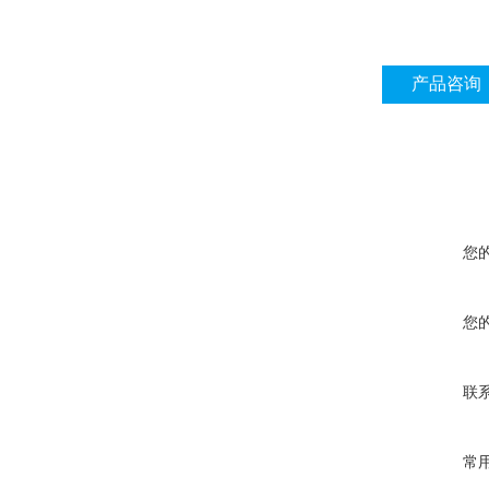
产品咨询
您
您
联
常