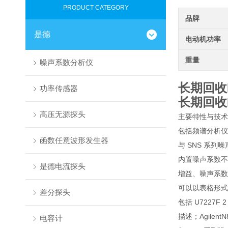
PRODUCT CATEGORY
品牌
是德
电动机功率
重量
噪声系数分析仪
长期回收K
功率传感器
长期回收K
高压无源探头
主要特性与技术指
包括频谱分析仪和
函数任意波形发生器
与 SNS 系列噪
内置噪声系数不
是德电流探头
增益、噪声系数
可以以表格形式查
差分探头
包括 U7227F 2
描述；Agile
电容计