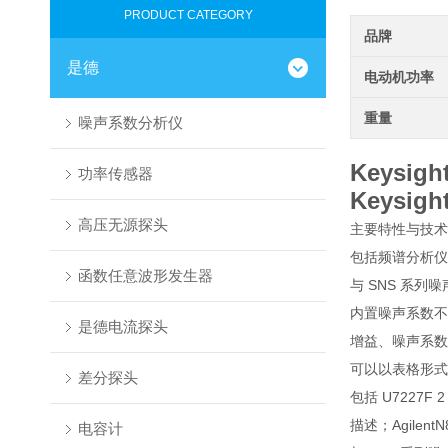
PRODUCT CATEGORY
品牌
是德
电动机功率
重量
噪声系数分析仪
Keysi
功率传感器
Keysi
高压无源探头
主要特性与技术指
包括频谱分析仪和
函数任意波形发生器
与 SNS 系列噪
内置噪声系数不
是德电流探头
增益、噪声系数
可以以表格形式查
差分探头
包括 U7227F 2
描述；Agile
电容计