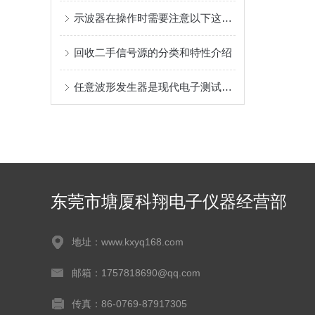
示波器在操作时需要注意以下这些事项
回收二手信号源的分类和特性介绍
任意波形发生器是现代电子测试与测量领域重要的工具之一
东莞市塘厦科翔电子仪器经营部
地址：www.kxyq168.com
邮箱：1757818690@qq.com
传真：86-0769-87917305