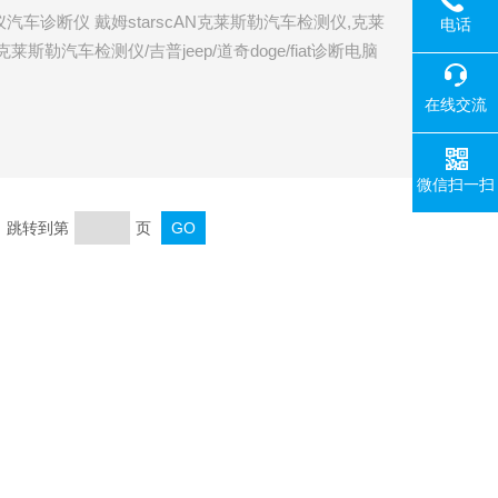
仪汽车诊断仪 戴姆starscAN克莱斯勒汽车检测仪,克莱
电话
莱斯勒汽车检测仪/吉普jeep/道奇doge/fiat诊断电脑
英文 ） 原厂诊断软件，支持在线编程,产品功能：克莱斯勒、
在线交流
微信扫一扫
页 跳转到第
页