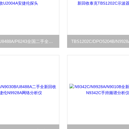
U2004A/U8488A/P6243全国二手全新回收U2004A安捷伦探头