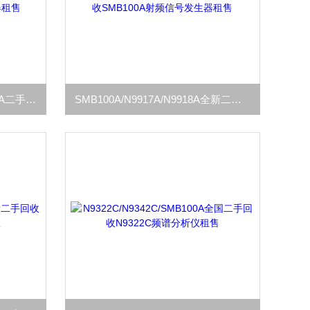
TBS1202C/DPO5204B/N9928A二手全新回收泰克TBS1202C示波器租售
SMB100A/N9917A/N9918A全新二手回收SMB100A射频信号发生器租售