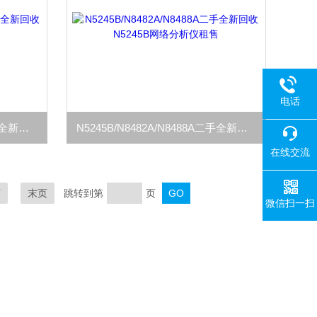
电话
N8482A/N8488A/U2004A二手全新回收N8482A功率计探头租售
N5245B/N8482A/N8488A二手全新回收N5245B网络分析仪租售
在线交流
页
末页
跳转到第
页
微信扫一扫