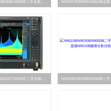
N9928A/N9030B/U8488A二手全新回收安捷伦N9928A网络分析仪
N9030B/N9322C/N9342C二手全新回收N9030B信号分析仪租售